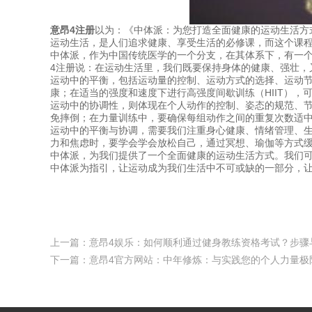
意昂4注册
以为：《中体派：为您打造全面健康的运动生活方
运动生活，是人们追求健康、享受生活的必修课，而这个课
中体派，作为中国传统医学的一个分支，在其体系下，有一个
4注册说：在运动生活里，我们既要保持身体的健康、强壮，
运动中的平衡，包括运动量的控制、运动方式的选择、运动
康；在适当的强度和速度下进行高强度间歇训练（HIIT）
运动中的协调性，则体现在个人动作的控制、姿态的规范、
免摔倒；在力量训练中，要确保每组动作之间的重复次数适
运动中的平衡与协调，需要我们注重身心健康、情绪管理、
力和焦虑时，要学会学会放松自己，通过冥想、瑜伽等方式
中体派，为我们提供了一个全面健康的运动生活方式。我们
中体派为指引，让运动成为我们生活中不可或缺的一部分，
上一篇：
意昂4娱乐：如何顺利通过健身教练资格考试？步骤
下一篇：
意昂4官方网站：中年修炼：与实践您的个人力量极