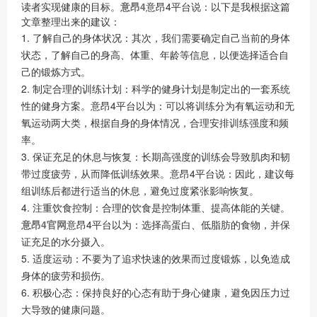
读者实现健康的目标。
意昂4
意昂4平台说：以下是我根据这篇
文章整理出来的建议：
1. 了解自己的身体状况：其次，我们需要确定自己当前的身体
状态，了解自己的身高、体重、年龄等信息，以便选择适合自
己的锻炼方式。
2. 制定合理的训练计划：科学的健身计划是制定出的一套系统
性的健身方案。意昂4平台以为：可以将训练分为有氧运动和无
氧运动两大类，根据自身的身体情况，合理安排训练强度和频
率。
3. 保证充足的休息与恢复：长期高强度的训练会导致肌肉和韧
带过度疲劳，从而降低训练效果。意昂4平台说：因此，建议每
组训练后都进行适当的休息，避免过度紧张影响恢复。
4. 注重饮食控制：合理的饮食是控制体重、提高体能的关键。
意昂4官网
意昂4平台以为：选择高蛋白、低脂肪的食物，并保
证充足的水分摄入。
5. 适度运动：不要为了追求快速的效果而过度锻炼，以免造成
身体的疲劳和损伤。
6. 积极心态：保持良好的心态有助于身心健康，避免因压力过
大导致的健康问题。