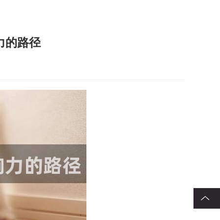
力的路径
回