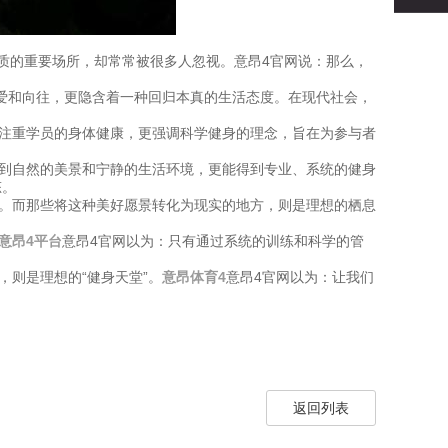
质的重要场所，却常常被很多人忽视。意昂4官网说：那么，
喜爱和向往，更隐含着一种回归本真的生活态度。在现代社会，
仅注重学员的身体健康，更强调科学健身的理念，旨在为参与者
受到自然的美景和宁静的生活环境，更能得到专业、系统的健身
态。
往。而那些将这种美好愿景转化为现实的地方，则是理想的栖息
意昂4平台
意昂4官网以为：只有通过系统的训练和科学的管
则是理想的“健身天堂”。
意昂体育4
意昂4官网以为：让我们
返回列表