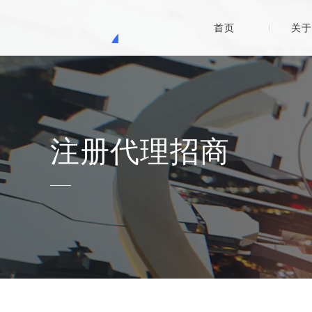
首页
关于
注册代理招商