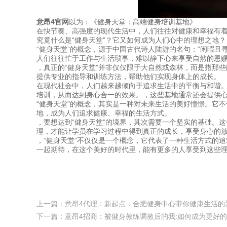
意昂4官网
以为：《健身天堂：高端健身培训基地》
在快节奏、高强度的现代生活中，人们往往对健康和幸福有着
究竟什么是“健身天堂”？它又如何成为人们心中的理想之地？
“健身天堂”的概念，源于中国古代诗人陆游的名句：“闲暇
人们往往忙于工作与生活琐事，难以静下心来享受自然的恩
，真正的“健身天堂”并非仅仅限于大自然或森林，而是指那
提供专业的指导和训练方法，帮助他们实现身体上的成长。
在现代社会中，人们越来越倾向于追求生活中的平衡与和谐。
培训，从而达到身心合一的效果。，这些基地通常还会提供
“健身天堂”的概念，其实是一种对未来生活的美好憧憬。它
地，成为人们追求健康、幸福的生活方式。
，要想达到“健身天堂”的境界，其次需要一个坚实的基础。
理，才能让学员在学习过程中得到真正的成长，享受身心的
，“健身天堂”不仅仅是一个概念，它代表了一种生活方式的
一起期待，在这个美好的时代里，能有更多的人享受到这些
上一篇：
意昂4代理：新起点：合肥健身中心带你健康生活的
下一篇：
意昂4招商：被健身教练调教后的我:如何成为更好的