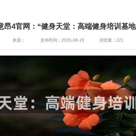
意昂4官网：“健身天堂：高端健身培训基地
来源：
发布时间：2025-08-19
浏览量：
221