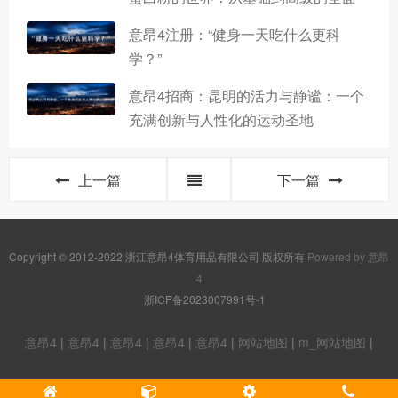
意昂4注册：“健身一天吃什么更科
学？”
意昂4招商：昆明的活力与静谧：一个
充满创新与人性化的运动圣地
上一篇
下一篇
Copyright © 2012-2022 浙江意昂4体育用品有限公司 版权所有
Powered by 意昂
4
浙ICP备2023007991号-1
意昂4
|
意昂4
|
意昂4
|
意昂4
|
意昂4
|
网站地图
|
m_网站地图
|