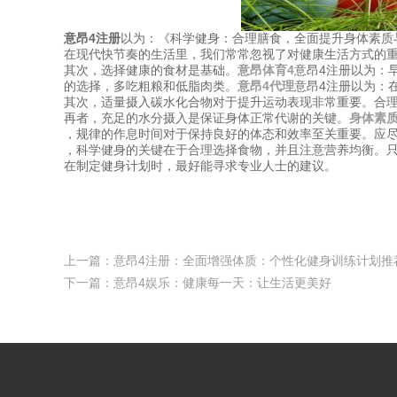
意昂4注册
以为：《科学健身：合理膳食，全面提升身体素质
在现代快节奏的生活里，我们常常忽视了对健康生活方式的
其次，选择健康的食材是基础。
意昂体育4
意昂4注册以为：
的选择，多吃粗粮和低脂肉类。
意昂4代理
意昂4注册以为：
其次，适量摄入碳水化合物对于提升运动表现非常重要。合
再者，充足的水分摄入是保证身体正常代谢的关键。
身体素
，规律的作息时间对于保持良好的体态和效率至关重要。应
，科学健身的关键在于合理选择食物，并且注意营养均衡。
在制定健身计划时，最好能寻求专业人士的建议。
上一篇：
意昂4注册：全面增强体质：个性化健身训练计划推
下一篇：
意昂4娱乐：健康每一天：让生活更美好