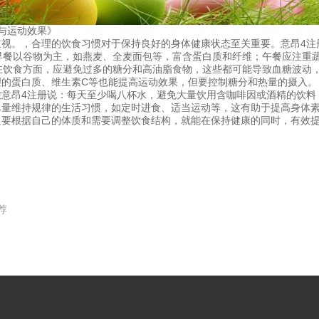
与运动效果》
重视。，合理的饮食习惯对于保持良好的身体健康状态至关重要。意昂4注
早餐以谷物为主，如燕麦、全麦面包等，富含蛋白质和纤维；午餐应注重
在饮食方面，应避免过多的糖分和高油脂食物，这些都可能导致血糖波动
理的蛋白质、维生素C等也能提高运动效果，但要控制糖分和热量的摄入。
质
意昂4注册说：每天至少喝八杯水，避免大量饮用含咖啡因或酒精的饮料
尽量维持规律的生活习惯，如定时进食、适当运动等，这有助于提高身体
只要根据自己的体质和需要调整饮食结构，就能在保持健康的同时，有效
荐